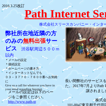
2016.3.25改訂
Path Internet Se
株式会社スリースカンパニー・インタ
弊社所在地近隣の方
のみの
無料出張
サー
ビス
渋谷駅周辺５００ｍ
以内
＊メールの設定
＊接続設定
＊ホームページの書き方
＊インターネットなんでも
０３－３７７０－７６００番へお気軽
長い間弊社のサービス
に
Give us a call for whatever you have in
た。2017年7月よりPath I
your mind regarding Internet.
譲されまし
メールの設定は以下のペー
ジをご参照ください。
株式
http://www.path.jp
101-0047東京都千